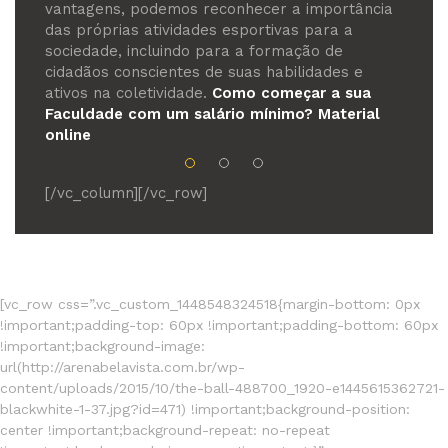
vantagens, podemos reconhecer a importância
das próprias atividades esportivas para a
sociedade, incluindo para a formação de
cidadãos conscientes de suas habilidades e
ativos na coletividade.
Como começar a sua
Faculdade com um salário mínimo?
Material
online
[/vc_column][/vc_row]
[vc_row css=”.vc_custom_1448548324518{margin-bottom: 0px
!important;padding-top: 60px !important;padding-bottom: 60px
!important;background-image:
url(http://arenabelavista.com.br/wp-
content/uploads/2015/10/the-ball-488700_1920-e1445615362721-
blackwhite-1-37.jpg?id=471) !important;background-position:
center !important;background-repeat: no-repeat