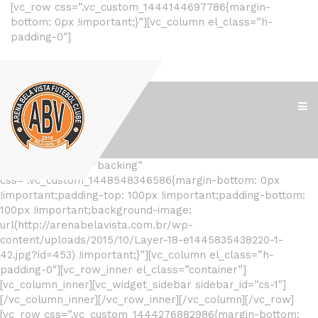
[vc_row css=”.vc_custom_1444144697786{margin-
bottom: 0px !important;}”][vc_column el_class=”h-
padding-0″]
[/vc_column][/vc_row]
[vc_row el_class=”backing”
css=”.vc_custom_1448548346586{margin-bottom: 0px
!important;padding-top: 100px !important;padding-bottom:
100px !important;background-image:
url(http://arenabelavista.com.br/wp-
content/uploads/2015/10/Layer-18-e1445835438220-1-
42.jpg?id=453) !important;}”][vc_column el_class=”h-
padding-0″][vc_row_inner el_class=”container”]
[vc_column_inner][vc_widget_sidebar sidebar_id=”cs-1″]
[/vc_column_inner][/vc_row_inner][/vc_column][/vc_row]
[vc_row css=”.vc_custom_1444276882986{margin-bottom: