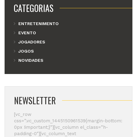
CATEGORIAS
ENTRETENIMENTO
EVENTO
JOGADORES
JOGOS
NOVIDADES
NEWSLETTER
[vc_row
css=”.vc_custom_1445150961539{margin-bottom:
0px !important;}”][vc_column el_class=”h-
padding-0″][vc_column_text