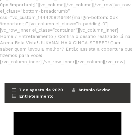
0px !important;}”][vc_column][/vc_column][/vc_row][vc_row
el_class=”bottom-breadcrumb”
css=”.vc_custom_1444208216484{margin-bottom: 0px
!important;}”][vc_column el_class=”h-padding-0″]
[vc_row_inner el_class=”container”][vc_column_inner]
Home
/
Entretenimento
/
Confira o desafio realizado lá na
Arena Bela Vista! JUKANALHA X GINGA-STREET! Quer
saber quem levou a melhor? Então assista a cobertura que
fizemos para você!
[/vc_column_inner][/vc_row_inner][/vc_column][/vc_row]
7 de agosto de 2020
Antonio Savino
Entretenimento