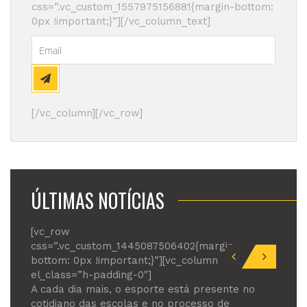
css=”.vc_custom_1557975156881{margin-bottom:
0px !important;}”][/vc_column_text]
[/vc_column][/vc_row]
ÚLTIMAS NOTÍCIAS
[vc_row
css=”.vc_custom_1445087506402{margin-
bottom: 0px !important;}”][vc_column
el_class=”h-padding-0″]
A cada dia mais, o esporte está presente no
cotidiano das escolas e no processo de