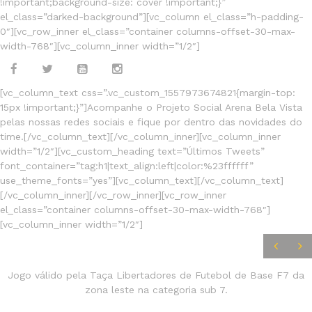
!important;background-size: cover !important;}”
el_class=”darked-background”][vc_column el_class=”h-padding-
0″][vc_row_inner el_class=”container columns-offset-30-max-
width-768″][vc_column_inner width=”1/2″]
[vc_column_text css=”.vc_custom_1557973674821{margin-top:
15px !important;}”]Acompanhe o Projeto Social Arena Bela Vista
pelas nossas redes sociais e fique por dentro das novidades do
time.[/vc_column_text][/vc_column_inner][vc_column_inner
width=”1/2″][vc_custom_heading text=”Últimos Tweets”
font_container=”tag:h1|text_align:left|color:%23ffffff”
use_theme_fonts=”yes”][vc_column_text][/vc_column_text]
[/vc_column_inner][/vc_row_inner][vc_row_inner
el_class=”container columns-offset-30-max-width-768″]
[vc_column_inner width=”1/2″]
JOGOS
FINALIZADOS
Jogo válido pela Taça Libertadores de Futebol de Base F7 da
zona leste na categoria sub 7.