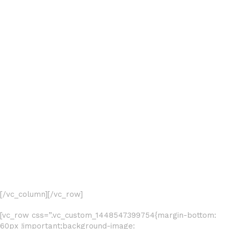
[/vc_column][/vc_row]
[vc_row css=”.vc_custom_1448547399754{margin-bottom:
60px !important;background-image: