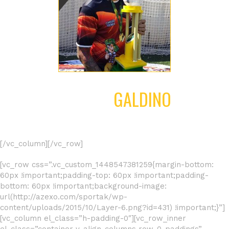
WILSON
GALDINO
[/vc_column][/vc_row]
[vc_row css=”.vc_custom_1448547381259{margin-bottom:
60px !important;padding-top: 60px !important;padding-
bottom: 60px !important;background-image:
url(http://azexo.com/sportak/wp-
content/uploads/2015/10/Layer-6.png?id=431) !important;}”]
[vc_column el_class=”h-padding-0″][vc_row_inner