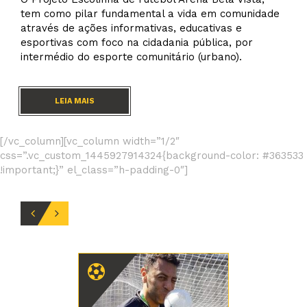
tem como pilar fundamental a vida em comunidade
através de ações informativas, educativas e
esportivas com foco na cidadania pública, por
intermédio do esporte comunitário (urbano).
LEIA MAIS
[/vc_column][vc_column width=”1/2″
css=”.vc_custom_1445927914324{background-color: #363533
!important;}” el_class=”h-padding-0″]
TÉCNICOS