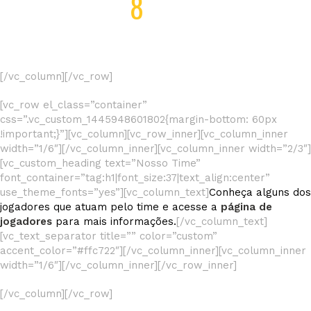
8
TROFÉUS
[/vc_column][/vc_row]
[vc_row el_class=”container”
css=”.vc_custom_1445948601802{margin-bottom: 60px
!important;}”][vc_column][vc_row_inner][vc_column_inner
width=”1/6″][/vc_column_inner][vc_column_inner width=”2/3″]
[vc_custom_heading text=”Nosso Time”
font_container=”tag:h1|font_size:37|text_align:center”
use_theme_fonts=”yes”][vc_column_text]
Conheça alguns dos
jogadores que atuam pelo time e acesse a
página de
jogadores
para mais informações.
[/vc_column_text]
[vc_text_separator title=”” color=”custom”
accent_color=”#ffc722″][/vc_column_inner][vc_column_inner
width=”1/6″][/vc_column_inner][/vc_row_inner]
[/vc_column][/vc_row]