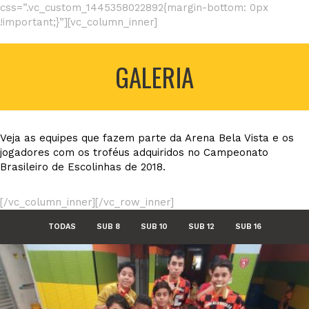
css=”.vc_custom_1445358022892{margin-bottom: 0px
!important;}”][vc_column_inner]
GALERIA
Veja as equipes que fazem parte da Arena Bela Vista e os
jogadores com os troféus adquiridos no Campeonato
Brasileiro de Escolinhas de 2018.
[/vc_column_inner][/vc_row_inner]
TODAS
SUB 8
SUB 10
SUB 12
SUB 16