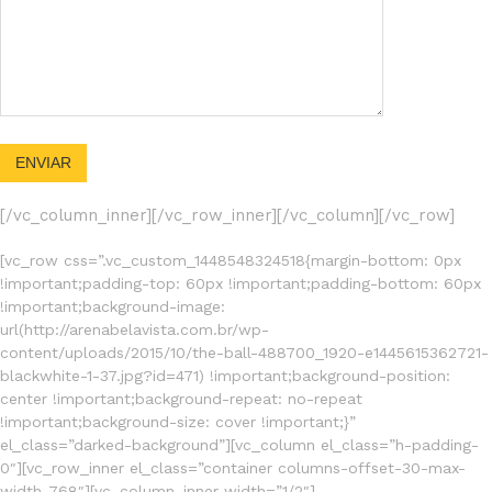
[/vc_column_inner][/vc_row_inner][/vc_column][/vc_row]
[vc_row css=”.vc_custom_1448548324518{margin-bottom: 0px
!important;padding-top: 60px !important;padding-bottom: 60px
!important;background-image:
url(http://arenabelavista.com.br/wp-
content/uploads/2015/10/the-ball-488700_1920-e1445615362721-
blackwhite-1-37.jpg?id=471) !important;background-position:
center !important;background-repeat: no-repeat
!important;background-size: cover !important;}”
el_class=”darked-background”][vc_column el_class=”h-padding-
0″][vc_row_inner el_class=”container columns-offset-30-max-
width-768″][vc_column_inner width=”1/2″]