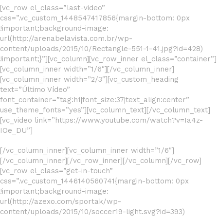
[vc_row el_class=”last-video”
css=”.vc_custom_1448547417856{margin-bottom: 0px
!important;background-image:
url(http://arenabelavista.com.br/wp-
content/uploads/2015/10/Rectangle-551-1-41.jpg?id=428)
!important;}”][vc_column][vc_row_inner el_class=”container”]
[vc_column_inner width=”1/6″][/vc_column_inner]
[vc_column_inner width=”2/3″][vc_custom_heading
text=”Último Vídeo”
font_container=”tag:h1|font_size:37|text_align:center”
use_theme_fonts=”yes”][vc_column_text][/vc_column_text]
[vc_video link=”https://www.youtube.com/watch?v=Ia4z-
IOe_DU”]
[/vc_column_inner][vc_column_inner width=”1/6″]
[/vc_column_inner][/vc_row_inner][/vc_column][/vc_row]
[vc_row el_class=”get-in-touch”
css=”.vc_custom_1446140560741{margin-bottom: 0px
!important;background-image:
url(http://azexo.com/sportak/wp-
content/uploads/2015/10/soccer19-light.svg?id=393)