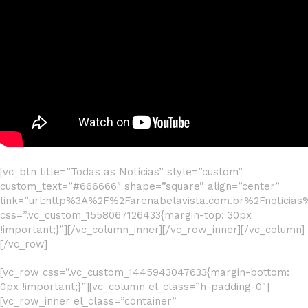
[vc_btn title=”Todas as Notícias” style=”custom”
custom_text=”#666666″ shape=”square” align=”center”
link=”url:http%3A%2F%2Farenabelavista.com.br%2Fnoticias%2
css=”.vc_custom_1558067126433{margin-top: 30px
!important;}”][/vc_column_inner][/vc_row_inner][/vc_column]
[/vc_row]
[vc_row css=”.vc_custom_1445943047633{margin-bottom:
0px !important;}”][vc_column el_class=”h-padding-0″]
[vc_row_inner el_class=”container”