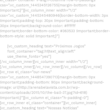
el_class=”container v-align-columns row-0-paddings”
css=”.vc_custom_1445345126755{margin-bottom: 0px
!important;}”][vc_column_inner width=”1/2″
css=”.vc_custom_1445345480946{border-bottom-width: 3px
!important;padding-top: 30px !important;padding-bottom:
30px !important;background-color: #ffffff
!important;border-bottom-color: #363533 !important;border-
bottom-style: solid !important;}”]
[vc_custom_heading text=”Próximos Jogos”
font_container=”tag:h1|text_align:left”
use_theme_fonts=”yes”]
[/vc_column_inner][vc_column_inner width=”1/2″]
[/vc_column_inner][/vc_row_inner][/vc_column][/vc_row]
[vc_row el_class=”our-news”
css=”.vc_custom_1448547390713{margin-bottom: 0px
!important;padding-bottom: 90px !important;background-
image: url(http://arenabelavista.com.br/wp-
content/uploads/2015/10/the-ball-37.jpg?id=618)
!important;}”][vc_column el_class=”h-padding-0″]
[vc_row_inner el_class=”container”][vc_column_inner]
[vc_custom_heading text=”Nossas Notícias”