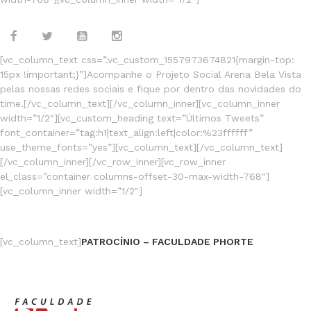
[vc_column_text css=”.vc_custom_1557973674821{margin-top:
15px !important;}”]Acompanhe o Projeto Social Arena Bela Vista
pelas nossas redes sociais e fique por dentro das novidades do
time.[/vc_column_text][/vc_column_inner][vc_column_inner
width=”1/2″][vc_custom_heading text=”Últimos Tweets”
font_container=”tag:h1|text_align:left|color:%23ffffff”
use_theme_fonts=”yes”][vc_column_text][/vc_column_text]
[/vc_column_inner][/vc_row_inner][vc_row_inner
el_class=”container columns-offset-30-max-width-768″]
[vc_column_inner width=”1/2″]
JOGOS
FINALIZADOS
[vc_column_text]
PATROCÍNIO – FACULDADE PHORTE