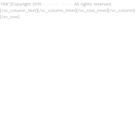
768″]Copyright 2015
Spartak Team
. All rights reserved.
[/vc_column_text][/vc_column_inner][/vc_row_inner][/vc_column]
[/vc_row]