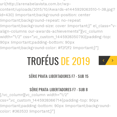
url(http://arenabelavista.com.br/wp-
content/uploads/2015/10/Awards-e1445929263510-1-38.jpg?
id=430) !important;background-position: center
!important;background-repeat: no-repeat
!important;background-size: cover !important;}” el_class=”v-
align-columns our-awards-achievements”][vc_column
width=”1/2″ css=”.vc_custom_1445928350792{padding-top:
90px !important;padding-bottom: 90px
!important;background-color: #f2f2f2 !important;}”]
TROFÉUS
DE 2019
SÉRIE PRATA: LIBERTADORES F7 - SUB 15
SÉRIE PRATA: LIBERTADORES F7 - SUB 8
[/vc_column][vc_column width=”1/2″
css=”.vc_custom_1445928366714{padding-top: 90px
!important;padding-bottom: 90px !important;background-
color: #363533 !important;}”]