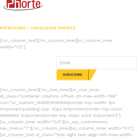
PATROCÍNIO – FACULDADE PHORTE
[/vc_column_text][/vc_column_inner][vc_column_inner
width=”1/2″]
NEWSLETTERS
[/vc_column_inner][/vc_row_inner][vc_row_inner
el_class=”container columns-offset-30-max-width-768″
css=”.vc_custom_1445951648944{border-top-width: 1px
!important;padding-top: 30px !important;border-top-color:
#666666 !important;border-top-style: solid !important;}”]
[vc_column_inner width=”2/3″][vc_wp_custommenu
nav_menu=”7″][/vc_column_inner][vc_column_inner width=”1/3″]
[vc_column_text el_class=”text-right text-align-left-max-width-