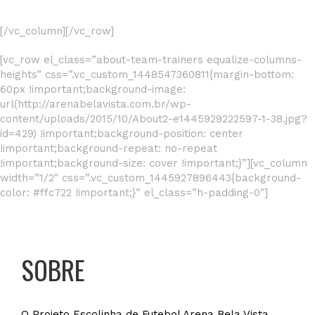
[/vc_column][/vc_row]
[vc_row el_class=”about-team-trainers equalize-columns-
heights” css=”.vc_custom_1448547360811{margin-bottom:
60px !important;background-image:
url(http://arenabelavista.com.br/wp-
content/uploads/2015/10/About2-e1445929222597-1-38.jpg?
id=429) !important;background-position: center
!important;background-repeat: no-repeat
!important;background-size: cover !important;}”][vc_column
width=”1/2″ css=”.vc_custom_1445927896443{background-
color: #ffc722 !important;}” el_class=”h-padding-0″]
SOBRE
O TIME
O Projeto Escolinha de Futebol Arena Bela Vista,