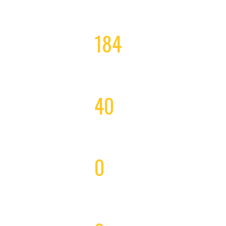
CONQUISTAS DO ANO
184
GOLS
40
JOGOS
0
PENALIDADES