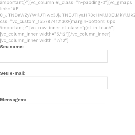
!important;}”][vc_column el_class=”h-padding-0″][vc_gmaps
link=”#E-
8_JTNDaWZyYW1lJTIwc3JjJTNEJTIyaHR0cHMlM0ElMkYlMk
css=”.vc_custom_1557974121302{margin-bottom: 0px
!important;}”][vc_row_inner el_class=”get-in-touch”]
[vc_column_inner width=”5/12″][/vc_column_inner]
[vc_column_inner width=”7/12″]
Seu nome:
Seu e-mail:
Mensagem: