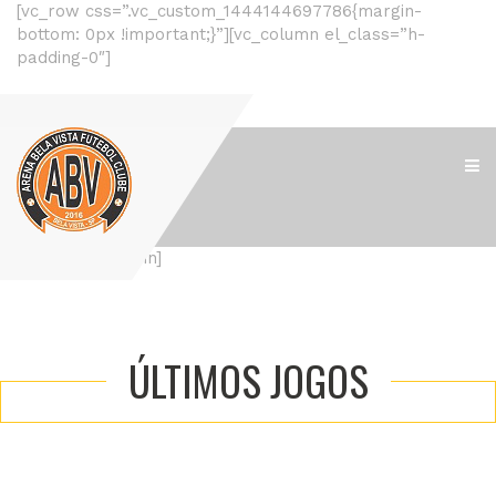
[vc_row css=”.vc_custom_1444144697786{margin-
bottom: 0px !important;}”][vc_column el_class=”h-
padding-0″]
[/vc_column][/vc_row]
[vc_row][vc_column]
ÚLTIMOS
JOGOS